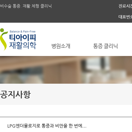
비수술 통증. 재활.체형 클리닉
진료시
대표번
병원소개
통증 클리닉
공지사항
LPG엔더몰로지로 통증과 비만을 한 번에...