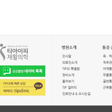
병원소개
통증
인사말
목 · 
의료진소개
척추관
TIP의 특별함
어깨통
장비소개
무릎통
둘러보기
골반통
TIP 갤러리
근육통
진료안내 & 오시는길