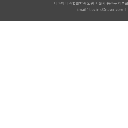
티아이피 재활의학과 의원 서울시 용산구 이촌로6
Email : tipclinic@naver.com
|