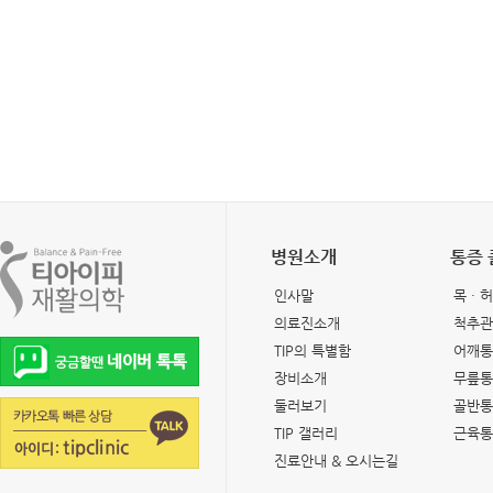
병원소개
통증
인사말
목 · 
의료진소개
척추관
TIP의 특별함
어깨통
장비소개
무릎통
둘러보기
골반통
TIP 갤러리
근육통
진료안내 & 오시는길