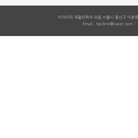
티아이피 재활의학과 의원 서울시 용산구 이촌로6
Email : tipclinic@naver.com
|