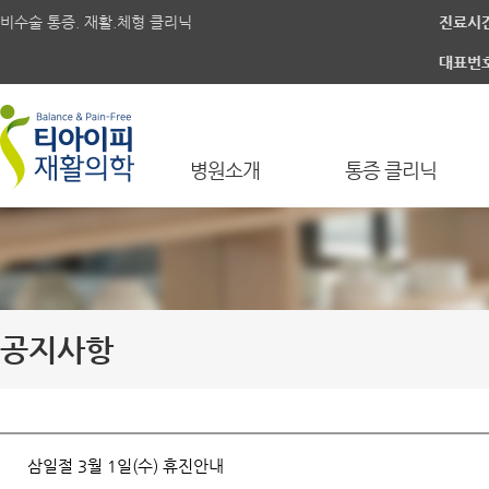
비수술 통증. 재활.체형 클리닉
진료시
대표번
병원소개
통증 클리닉
공지사항
삼일절 3월 1일(수) 휴진안내