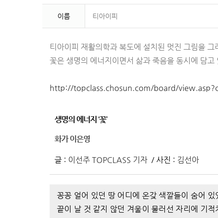
이름
티아이피
티아이피 재활의학과 복도에 설치된 멋진 그림을 그
꽃은 생명의 에너지이면서 삶과 죽음을 동시에 담고 있
http://topclass.chosun.com/board/view.as
생명의 에너지 ‘꽃’
화가 이은영
글 :
이선주 TOPCLASS 기자
/ 사진 :
김선아
꽁꽁 얼어 있던 땅 어디에 온갖 색깔들이 숨어 
끝이 날 것 같지 않던 겨울이 물러선 자리에 기적