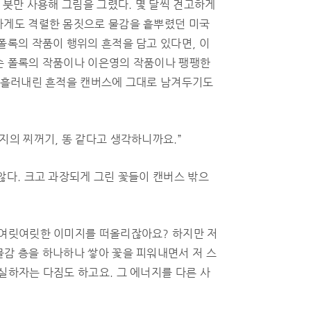
한 붓만 사용해 그림을 그렸다. 몇 달씩 견고하게
하게도 격렬한 몸짓으로 물감을 흩뿌렸던 미국
폴록의 작품이 행위의 흔적을 담고 있다면, 이
슨 폴록의 작품이나 이은영의 작품이나 팽팽한
뚝 흘러내린 흔적을 캔버스에 그대로 남겨두기도
지의 찌꺼기, 똥 같다고 생각하니까요.”
않다. 크고 과장되게 그린 꽃들이 캔버스 밖으
 여릿여릿한 이미지를 떠올리잖아요? 하지만 저
물감 층을 하나하나 쌓아 꽃을 피워내면서 저 스
실하자는 다짐도 하고요. 그 에너지를 다른 사