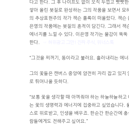
다고 한다. 그 후 나이프도 없이 오직 두껍고 빳빳
쌓아 올린 붓질로 완성하는 그의 작품을 보면서 묘
의 추상표현주의 작가 잭슨 폴록이 떠올랐다. 잭슨 
은영의 작품에는 붓질의 흔적이 담긴다. 그래서 잭
에너지를 느낄 수 있다. 이은영 작가는 물감이 뚝
한다.
☞ 허위광고 그만! 진짜 주식, 위너스톡
“그것을 찌꺼기, 똥이라고 불러요. 흘러내리는 에너
그의 꽃들은 캔버스 중앙에 얌전히 자리 잡고 있지 
로 튀어나올 듯하다.
“보통 꽃을 생각할 때 아껴줘야 하는 하늘하늘하고
는 꽃의 생명력과 에너지에 집중하고 싶었습니다. 
스로 위로받고, 인생을 배우죠. 한순간 한순간에 충
람들에게도 전해주고 싶어요.”