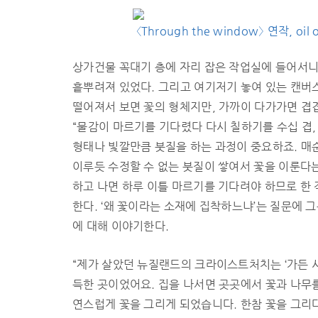
〈Through the window〉 연작, oil 
상가건물 꼭대기 층에 자리 잡은 작업실에 들어서니
흩뿌려져 있었다. 그리고 여기저기 놓여 있는 캔버
떨어져서 보면 꽃의 형체지만, 가까이 다가가면 겹
“물감이 마르기를 기다렸다 다시 칠하기를 수십 겹,
형태나 빛깔만큼 붓질을 하는 과정이 중요하죠. 매
이루듯 수정할 수 없는 붓질이 쌓여서 꽃을 이룬다는
하고 나면 하루 이틀 마르기를 기다려야 하므로 한
한다. ‘왜 꽃이라는 소재에 집착하느냐’는 질문에
에 대해 이야기한다.
“제가 살았던 뉴질랜드의 크라이스트처치는 ‘가든 
득한 곳이었어요. 집을 나서면 곳곳에서 꽃과 나무를
연스럽게 꽃을 그리게 되었습니다. 한참 꽃을 그리다