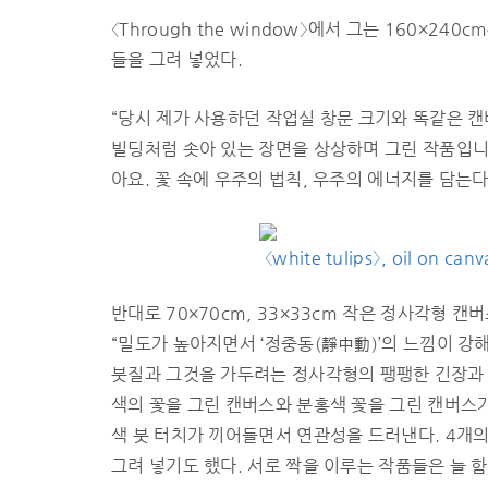
〈Through the window〉에서 그는 160×24
들을 그려 넣었다.
“당시 제가 사용하던 작업실 창문 크기와 똑같은 캔
빌딩처럼 솟아 있는 장면을 상상하며 그린 작품입니
아요. 꽃 속에 우주의 법칙, 우주의 에너지를 담는
〈white tulips〉, oil on ca
반대로 70×70cm, 33×33cm 작은 정사각형 캔
“밀도가 높아지면서 ‘정중동(靜中動)’의 느낌이 강
붓질과 그것을 가두려는 정사각형의 팽팽한 긴장과 
색의 꽃을 그린 캔버스와 분홍색 꽃을 그린 캔버스가
색 붓 터치가 끼어들면서 연관성을 드러낸다. 4개
그려 넣기도 했다. 서로 짝을 이루는 작품들은 늘 