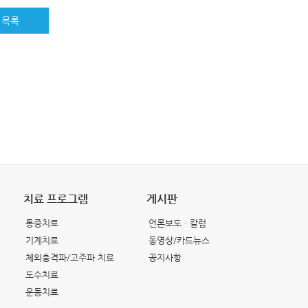
목록
치료 프로그램
게시판
통증치료
언론보도 · 칼럼
기계치료
동영상/카드뉴스
체외충격파/고주파 치료
공지사항
도수치료
운동치료