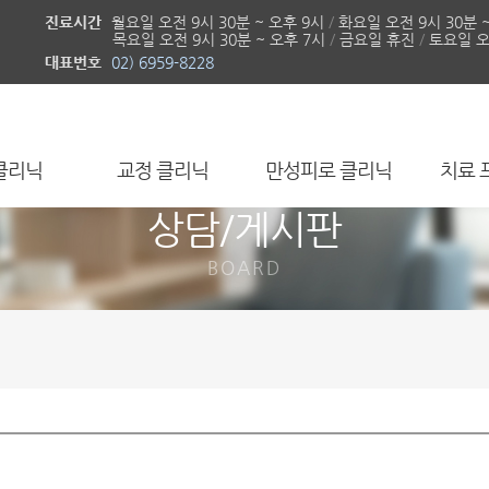
진료시간
월요일 오전 9시 30분 ~ 오후 9시
/
화요일 오전 9시 30분 
목요일 오전 9시 30분 ~ 오후 7시
/
금요일 휴진
/
토요일 오전
대표번호
02) 6959-8228
클리닉
교정 클리닉
만성피로 클리닉
치료 
상담/게시판
BOARD