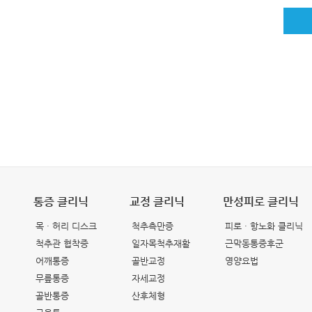
통증 클리닉
교정 클리닉
만성피로 클리닉
목 · 허리 디스크
척추측만증
피로 · 항노화 클리닉
척추관 협착증
일자목척추재활
근막동통증후군
어깨통증
골반교정
영양요법
무릎통증
자세교정
골반통증
산후체형