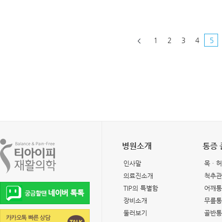
1
2
3
4
5
병원소개
통증
인사말
목 · 
의료진소개
척추관
TIP의 특별함
어깨통
장비소개
무릎통
둘러보기
골반통