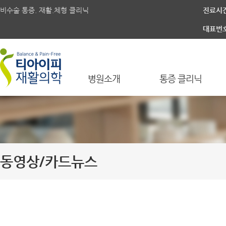
비수술 통증. 재활.체형 클리닉
진료시
대표번
병원소개
통증 클리닉
동영상/카드뉴스