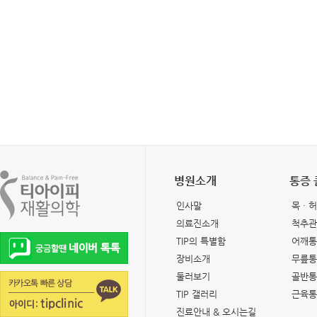
병원소개
통증
인사말
목 · 
의료진소개
척추관
TIP의 특별함
어깨통
장비소개
무릎통
둘러보기
골반통
TIP 갤러리
근육통
진료안내 & 오시는길