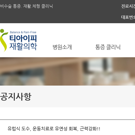
비수술 통증. 재활.체형 클리닉
진료시
대표번
병원소개
통증 클리닉
공지사항
유럽식 도수, 운동치료로 유연성 회복, 근력강화!!