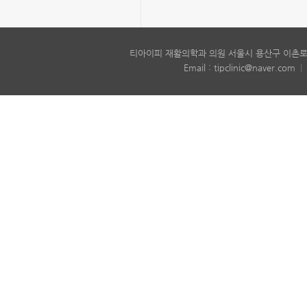
티아이피 재활의학과 의원 서울시 용산구 이촌로6
Email : tipclinic@naver.com
|