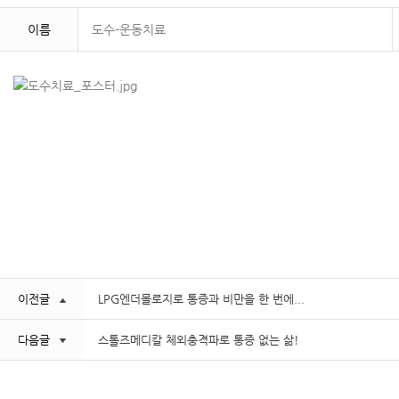
이름
도수-운동치료
이전글
LPG엔더몰로지로 통증과 비만을 한 번에...
다음글
스톨즈메디칼 체외충격파로 통증 없는 삶!