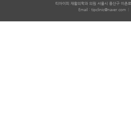
티아이피 재활의학과 의원 서울시 용산구 이촌로6
Email : tipclinic@naver.com
|