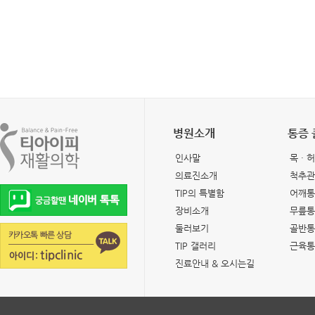
병원소개
통증
인사말
목 · 
의료진소개
척추관
TIP의 특별함
어깨통
장비소개
무릎통
둘러보기
골반통
TIP 갤러리
근육통
진료안내 & 오시는길