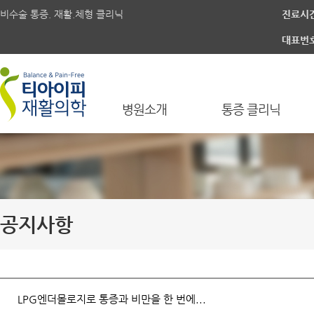
비수술 통증. 재활.체형 클리닉
진료시
대표번
병원소개
통증 클리닉
공지사항
LPG엔더몰로지로 통증과 비만을 한 번에...