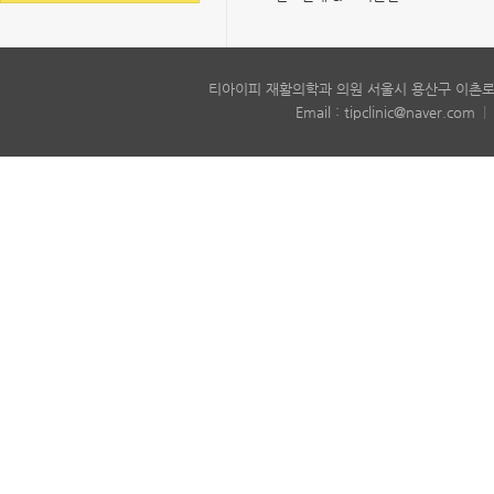
티아이피 재활의학과 의원 서울시 용산구 이촌로6
Email : tipclinic@naver.com
|