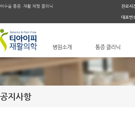
비수술 통증. 재활.체형 클리닉
진료시
대표번
병원소개
통증 클리닉
공지사항