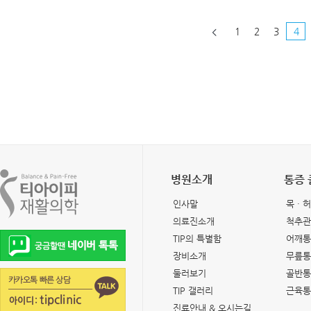
1
2
3
4
병원소개
통증
인사말
목 · 
의료진소개
척추관
TIP의 특별함
어깨통
장비소개
무릎통
둘러보기
골반통
TIP 갤러리
근육통
진료안내 & 오시는길