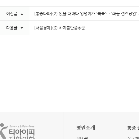
이전글
[통증타파](2) 앉을 때마다 엉덩이가 '쿡쿡'… '좌골 점액낭염
다음글
[서울경제](6) 하지불안증후군
병원소개
통증
인사말
목 · 