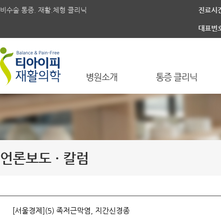
비수술 통증. 재활.체형 클리닉
진료시
대표번
병원소개
통증 클리닉
언론보도 · 칼럼
[서울경제](5) 족저근막염, 지간신경종