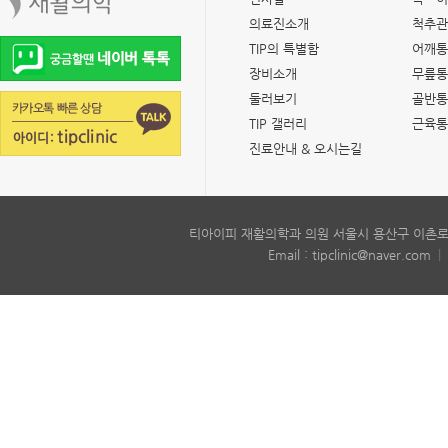
의료진소개
척추관
TIP의 특별함
어깨통
장비소개
무릎통
둘러보기
골반통
TIP 갤러리
근육통
진료안내 & 오시는길
티아이피 재활의학과 의원 서울시 용산구 이촌로6
Email : tipclinic@naver.com
|