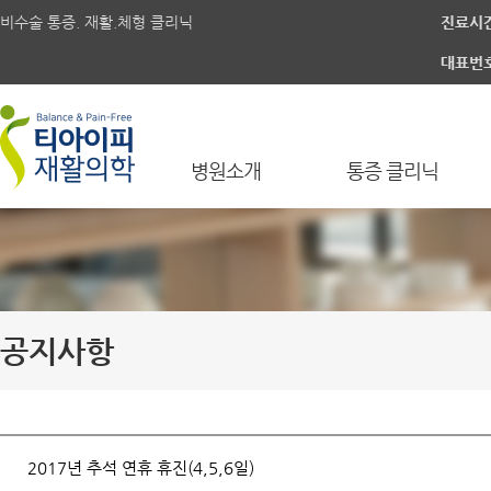
비수술 통증. 재활.체형 클리닉
진료시
대표번
병원소개
통증 클리닉
공지사항
2017년 추석 연휴 휴진(4,5,6일)