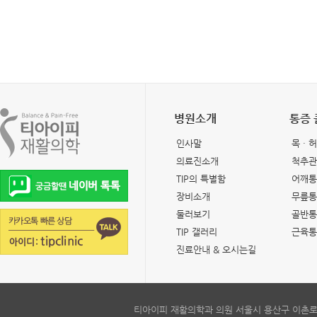
병원소개
통증
인사말
목 · 
의료진소개
척추관
TIP의 특별함
어깨통
장비소개
무릎통
둘러보기
골반통
TIP 갤러리
근육통
진료안내 & 오시는길
티아이피 재활의학과 의원 서울시 용산구 이촌로6